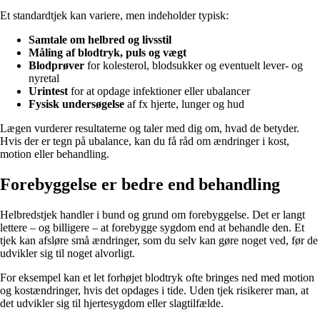
Et standardtjek kan variere, men indeholder typisk:
Samtale om helbred og livsstil
Måling af blodtryk, puls og vægt
Blodprøver
for kolesterol, blodsukker og eventuelt lever- og
nyretal
Urintest
for at opdage infektioner eller ubalancer
Fysisk undersøgelse
af fx hjerte, lunger og hud
Lægen vurderer resultaterne og taler med dig om, hvad de betyder.
Hvis der er tegn på ubalance, kan du få råd om ændringer i kost,
motion eller behandling.
Forebyggelse er bedre end behandling
Helbredstjek handler i bund og grund om forebyggelse. Det er langt
lettere – og billigere – at forebygge sygdom end at behandle den. Et
tjek kan afsløre små ændringer, som du selv kan gøre noget ved, før de
udvikler sig til noget alvorligt.
For eksempel kan et let forhøjet blodtryk ofte bringes ned med motion
og kostændringer, hvis det opdages i tide. Uden tjek risikerer man, at
det udvikler sig til hjertesygdom eller slagtilfælde.