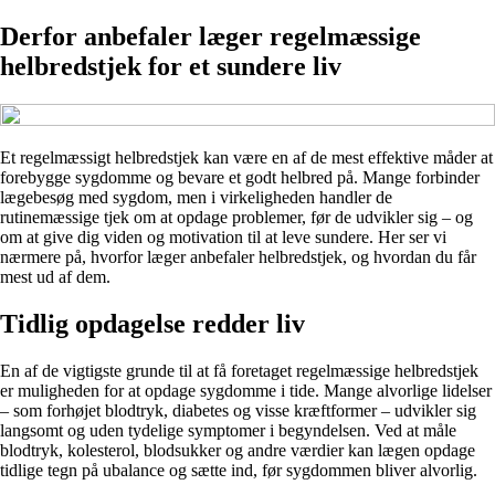
Derfor anbefaler læger regelmæssige
helbredstjek for et sundere liv
Et regelmæssigt helbredstjek kan være en af de mest effektive måder at
forebygge sygdomme og bevare et godt helbred på. Mange forbinder
lægebesøg med sygdom, men i virkeligheden handler de
rutinemæssige tjek om at opdage problemer, før de udvikler sig – og
om at give dig viden og motivation til at leve sundere. Her ser vi
nærmere på, hvorfor læger anbefaler helbredstjek, og hvordan du får
mest ud af dem.
Tidlig opdagelse redder liv
En af de vigtigste grunde til at få foretaget regelmæssige helbredstjek
er muligheden for at opdage sygdomme i tide. Mange alvorlige lidelser
– som forhøjet blodtryk, diabetes og visse kræftformer – udvikler sig
langsomt og uden tydelige symptomer i begyndelsen. Ved at måle
blodtryk, kolesterol, blodsukker og andre værdier kan lægen opdage
tidlige tegn på ubalance og sætte ind, før sygdommen bliver alvorlig.