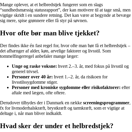
Mange oplever, at et helbredstjek fungerer som en slags
“sundhedsmæssig statusrapport”, der kan motivere til at tage små, men
vigtige skridt i en sundere retning. Det kan være at begynde at bevæge
sig mere, spise grønnere eller få styr på søvnen.
Hvor ofte bør man blive tjekket?
Der findes ikke én fast regel for, hvor ofte man bør få et helbredstjek –
det afhænger af alder, køn, arvelige faktorer og livsstil. Som
tommelfingerregel anbefaler mange læger:
Unge og raske voksne:
hvert 2.–3. år, med fokus på livsstil og
generel trivsel.
Personer over 40 år:
hvert 1.–2. år, da risikoen for
livsstilssygdomme stiger.
Personer med kroniske sygdomme eller risikofaktorer:
efter
aftale med lægen, ofte oftere.
Derudover tilbydes der i Danmark en række
screeningsprogrammer
,
fx for livmoderhalskræft, brystkræft og tarmkræft, som er vigtige at
deltage i, når man bliver indkaldt.
Hvad sker der under et helbredstjek?