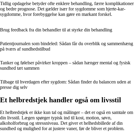
Tidlig opdagelse betyder ofte enklere behandling, færre komplikationer
og bedre prognose. Det gælder især for sygdomme som hjerte-kar-
sygdomme, hvor forebyggelse kan gøre en markant forskel.
Brug feedback fra din behandler til at styrke din behandling
Patientjournalen som bindeled: Sådan får du overblik og sammenhæng
på tværs af sundhedstilbud
Tanker og følelser påvirker kroppen – sådan hænger mental og fysisk
sundhed tæt sammen
Tilbage til hverdagen efter sygdom: Sådan finder du balancen uden at
presse dig selv
Et helbredstjek handler også om livsstil
Et helbredstjek er ikke kun tal og målinger – det er også en samtale om
din livsstil. Lægen spørger typisk ind til kost, motion, søvn,
alkoholforbrug og stressniveau. Det giver et helhedsbillede af din
sundhed og mulighed for at justere vaner, før de bliver et problem.