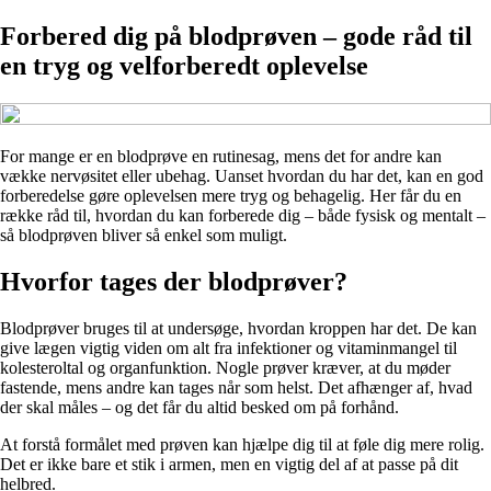
Forbered dig på blodprøven – gode råd til
en tryg og velforberedt oplevelse
For mange er en blodprøve en rutinesag, mens det for andre kan
vække nervøsitet eller ubehag. Uanset hvordan du har det, kan en god
forberedelse gøre oplevelsen mere tryg og behagelig. Her får du en
række råd til, hvordan du kan forberede dig – både fysisk og mentalt –
så blodprøven bliver så enkel som muligt.
Hvorfor tages der blodprøver?
Blodprøver bruges til at undersøge, hvordan kroppen har det. De kan
give lægen vigtig viden om alt fra infektioner og vitaminmangel til
kolesteroltal og organfunktion. Nogle prøver kræver, at du møder
fastende, mens andre kan tages når som helst. Det afhænger af, hvad
der skal måles – og det får du altid besked om på forhånd.
At forstå formålet med prøven kan hjælpe dig til at føle dig mere rolig.
Det er ikke bare et stik i armen, men en vigtig del af at passe på dit
helbred.