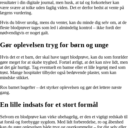
resultater i din digitale journal, men husk, at tal og forkortelser kan
være svære at tolke uden faglig viden. Det er derfor bedst at vente på
lægens vurdering.
Hvis du bliver urolig, mens du venter, kan du minde dig selv om, at de
fleste blodprøver tages som led i almindelig kontrol – ikke fordi der
nødvendigvis er noget galt.
Gør oplevelsen tryg for børn og unge
Hvis det er et barn, der skal have taget blodprøve, kan du som forælder
gøre meget for at skabe tryghed. Fortæl ærligt, at det kan nive lidt, men
at det går hurtigt. Tag eventuelt en bamse eller et lille legetøj med som
trøst. Mange hospitaler tilbyder også bedøvende plaster, som kan
mindske stikket.
Ros barnet bagefter – det styrker oplevelsen og gør det lettere næste
gang.
En lille indsats for et stort formål
Selvom en blodprøve kan virke ubehagelig, er den et vigtigt redskab til
at forstå og forebygge sygdom. Med lidt forberedelse, ro og åbenhed
kan du gøre oplevelsen både tryg og overkommelig – for dig selv eller