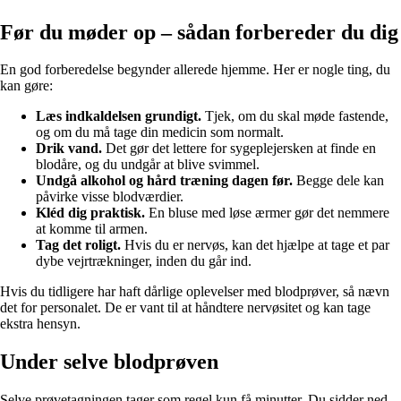
Før du møder op – sådan forbereder du dig
En god forberedelse begynder allerede hjemme. Her er nogle ting, du
kan gøre:
Læs indkaldelsen grundigt.
Tjek, om du skal møde fastende,
og om du må tage din medicin som normalt.
Drik vand.
Det gør det lettere for sygeplejersken at finde en
blodåre, og du undgår at blive svimmel.
Undgå alkohol og hård træning dagen før.
Begge dele kan
påvirke visse blodværdier.
Kléd dig praktisk.
En bluse med løse ærmer gør det nemmere
at komme til armen.
Tag det roligt.
Hvis du er nervøs, kan det hjælpe at tage et par
dybe vejrtrækninger, inden du går ind.
Hvis du tidligere har haft dårlige oplevelser med blodprøver, så nævn
det for personalet. De er vant til at håndtere nervøsitet og kan tage
ekstra hensyn.
Under selve blodprøven
Selve prøvetagningen tager som regel kun få minutter. Du sidder ned,